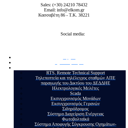
Sales: (+30) 24210 78432
Email: info@elkom.gr
Κασσαβέτη 86 - Τ.Κ. 38221
Social media:
Αρχική
Σχετικά με εμάς
Υπηρεσίες
RTS, Remote Technical Support
Τηλεποπτεία και τηλέλεγχος σταθμών ΑΠΕ
παραγωγής του Δικτύου του ΔΕΔΔΗΕ
Ηλεκτρολογικές Μελέτες
Scada
Εκσυγχρονισμός Μονάδων
Εκσυγχρονισμός Γερανών
Σιδηρόδρομος
Σύστημα Διαχείριση Ενέργειας
Φωτοβολταϊκά
Σύστημα Αποφυγής Σύγκρουσης Οχημάτων-