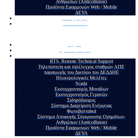
Ανθρώπων (Anticollision)
Προϊόντα Εφαρμογών Web / Mobile
ΔΕΥΑ
Τα Έργα μας
Επικοινωνία
Αρχική
Σχετικά με εμάς
Υπηρεσίες
RTS, Remote Technical Support
Τηλεποπτεία και τηλέλεγχος σταθμών ΑΠΕ
παραγωγής του Δικτύου του ΔΕΔΔΗΕ
Ηλεκτρολογικές Μελέτες
Scada
Εκσυγχρονισμός Μονάδων
Εκσυγχρονισμός Γερανών
Σιδηρόδρομος
Σύστημα Διαχείριση Ενέργειας
Φωτοβολταϊκά
Σύστημα Αποφυγής Σύγκρουσης Οχημάτων-
Ανθρώπων (Anticollision)
Προϊόντα Εφαρμογών Web / Mobile
ΔΕΥΑ