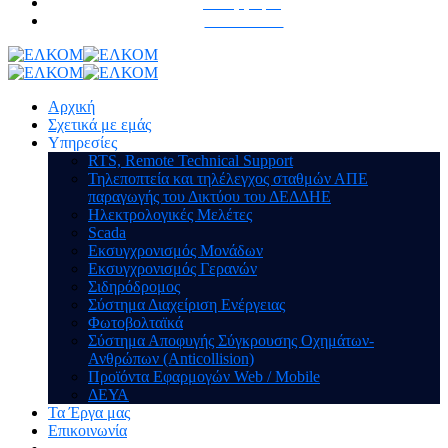
Τα Έργα μας
Επικοινωνία
Αρχική
Σχετικά με εμάς
Υπηρεσίες
RTS, Remote Technical Support
Τηλεποπτεία και τηλέλεγχος σταθμών ΑΠΕ
παραγωγής του Δικτύου του ΔΕΔΔΗΕ
Ηλεκτρολογικές Μελέτες
Scada
Εκσυγχρονισμός Μονάδων
Εκσυγχρονισμός Γερανών
Σιδηρόδρομος
Σύστημα Διαχείριση Ενέργειας
Φωτοβολταϊκά
Σύστημα Αποφυγής Σύγκρουσης Οχημάτων-
Ανθρώπων (Anticollision)
Προϊόντα Εφαρμογών Web / Mobile
ΔΕΥΑ
Τα Έργα μας
Επικοινωνία