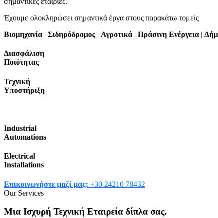
σημαντικές εταιρίες.
Έχουμε ολοκληρώσει σημαντικά έργα στους παρακάτω τομείς
Βιομηχανία
|
Σιδηρόδρομος
|
Αγροτικά
|
Πράσινη Ενέργεια
|
Δήμ
Διασφάλιση
Ποιότητας
Τεχνική
Υποστήριξη
Industrial
Automations
Electrical
Installations
Επικοινωνήστε μαζί μας:
+30 24210 78432
Our Services
Μια Ισχυρή Τεχνική Εταιρεία
δίπλα σας.