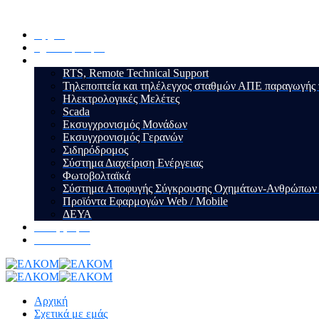
Αρχική
Σχετικά με εμάς
Υπηρεσίες
RTS, Remote Technical Support
Τηλεποπτεία και τηλέλεγχος σταθμών ΑΠΕ παραγωγής
Ηλεκτρολογικές Μελέτες
Scada
Εκσυγχρονισμός Μονάδων
Εκσυγχρονισμός Γερανών
Σιδηρόδρομος
Σύστημα Διαχείριση Ενέργειας
Φωτοβολταϊκά
Σύστημα Αποφυγής Σύγκρουσης Οχημάτων-Ανθρώπων (A
Προϊόντα Εφαρμογών Web / Mobile
ΔΕΥΑ
Τα Έργα μας
Επικοινωνία
Αρχική
Σχετικά με εμάς