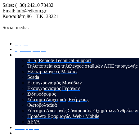
Sales: (+30) 24210 78432
Email: info@elkom.gr
Κασσαβέτη 86 - Τ.Κ. 38221
Social media:
Αρχική
Σχετικά με εμάς
Υπηρεσίες
RTS, Remote Technical Support
Τηλεποπτεία και τηλέλεγχος σταθμών ΑΠΕ παραγωγής
Ηλεκτρολογικές Μελέτες
Scada
Εκσυγχρονισμός Μονάδων
Εκσυγχρονισμός Γερανών
Σιδηρόδρομος
Σύστημα Διαχείριση Ενέργειας
Φωτοβολταϊκά
Σύστημα Αποφυγής Σύγκρουσης Οχημάτων-Ανθρώπων (A
Προϊόντα Εφαρμογών Web / Mobile
ΔΕΥΑ
Τα Έργα μας
Επικοινωνία