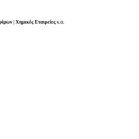
φίμων
|
Χημικές Εταιρείες
κ.α.