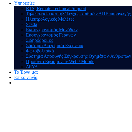
Υπηρεσίες
RTS, Remote Technical Support
Τηλεποπτεία και τηλέλεγχος σταθμών ΑΠΕ παραγωγής
Ηλεκτρολογικές Μελέτες
Scada
Εκσυγχρονισμός Μονάδων
Εκσυγχρονισμός Γερανών
Σιδηρόδρομος
Σύστημα Διαχείριση Ενέργειας
Φωτοβολταϊκά
Σύστημα Αποφυγής Σύγκρουσης Οχημάτων-Ανθρώπων (A
Προϊόντα Εφαρμογών Web / Mobile
ΔΕΥΑ
Τα Έργα μας
Επικοινωνία